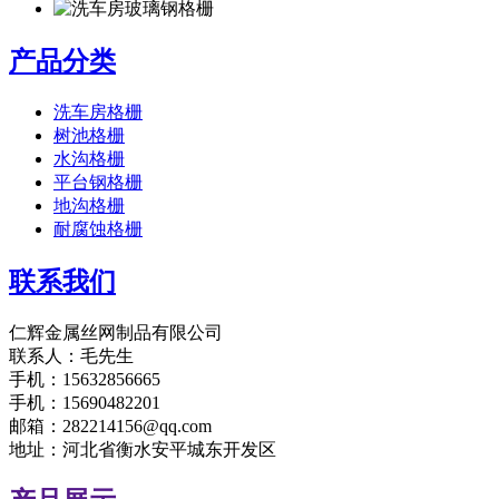
产品分类
洗车房格栅
树池格栅
水沟格栅
平台钢格栅
地沟格栅
耐腐蚀格栅
联系我们
仁辉金属丝网制品有限公司
联系人：毛先生
手机：15632856665
手机：15690482201
邮箱：282214156@qq.com
地址：河北省衡水安平城东开发区