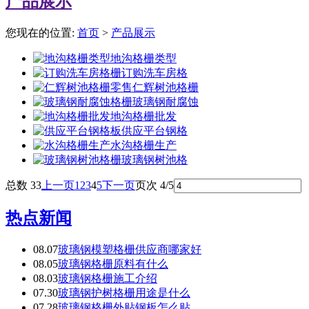
产品展示
您现在的位置:
首页
>
产品展示
地沟格栅类型
订购洗车房格
仁辉树池格栅
玻璃钢耐腐蚀
地沟格栅批发
供应平台钢格
水沟格栅生产
玻璃钢树池格
总数 33
上一页
1
2
3
4
5
下一页
页次 4/5
热点新闻
08.07
玻璃钢模塑格栅供应商哪家好
08.05
玻璃钢格栅原料有什么
08.03
玻璃钢格栅施工介绍
07.30
玻璃钢护树格栅用途是什么
07.28
玻璃钢格栅外贴钢板怎么贴